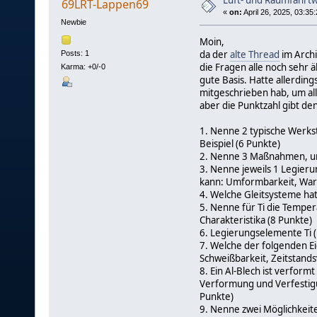
Luft- und Raumfahrtw
69LRT-Lappen69
«
on:
April 26, 2025, 03:35
Newbie
Moin,
da der
alte Thread
im Arch
Posts: 1
die Fragen alle noch sehr ä
Karma: +0/-0
gute Basis. Hatte allerdin
mitgeschrieben hab, um all
aber die Punktzahl gibt den
1. Nenne 2 typische Werkst
Beispiel (6 Punkte)
2. Nenne 3 Maßnahmen, um
3. Nenne jeweils 1 Legier
kann: Umformbarkeit, Warm
4. Welche Gleitsysteme ha
5. Nenne für Ti die Tempera
Charakteristika (8 Punkte)
6. Legierungselemente Ti (
7. Welche der folgenden Ei
Schweißbarkeit, Zeitstands
8. Ein Al-Blech ist verfo
Verformung und Verfestig
Punkte)
9. Nenne zwei Möglichkeit