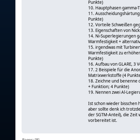
Punkte)
10. Hauptphasen gamma-Ti
11. Ausscheidungshärtung 
Punkte)
12. Vorteile Schweißen ge
13. Eigenschaften von Nicke
14. Ni-Superlegierungen 
Warmfestigkeit + alternat
15. irgendwas mit Turbine
Warmfestigkeit zu erhöhen
Punkte)
16. Aufbau von GLARE, 3 Vo
17. 2 Beispiele für die A
Matrixwerkstoffe (4 Punkt
18. Zeichne und benenne 
+ Funktion; 4 Punkte)
19. Nennen zwei Al-Legierun
Ist schon wieder bisschen 
aber sollte denk ich trotz
der SGTM-Anteil), die Zei
vorbereitet ist.
Pages: [
1
]