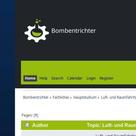
Bombentrichter
Home
Help
Search
Calendar
Login
Register
Bombentrichter
»
Fachliches
»
Hauptstudium
»
Luft- und Raumfahrtt
Pages: [
1
]
Author
Topic: Luft- und Rau