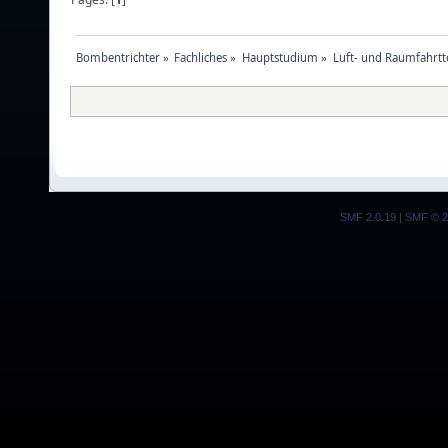
Bombentrichter
»
Fachliches
»
Hauptstudium
»
Luft- und Raumfahrtt
SMF 2.0.19
|
SMF © 2