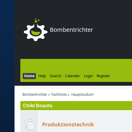
Bombentrichter
Home
Help
Search
Calendar
Login
Register
Bombentrichter
»
Fachliches
»
Hauptstudium
Child Boards
Produktionstechnik