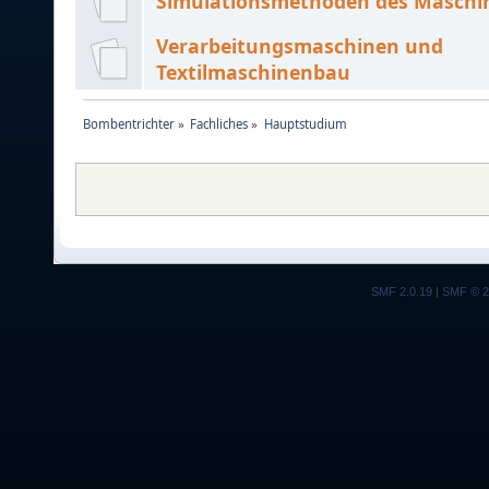
Simulationsmethoden des Masch
Verarbeitungsmaschinen und
Textilmaschinenbau
Bombentrichter
»
Fachliches
»
Hauptstudium
SMF 2.0.19
|
SMF © 2