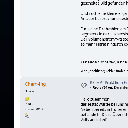
gescheites Bild gefunden
Und noch eine kleine ergän
Anlagenbesprechung gestel
Für kleine Drehzahlen am D
Segments in der Suspensio
Der Volumenstrom/V(t) ste
so mehr Filtrat hindurch 
Kein Mensch ist perfekt, auch i
Wer (inhaltliche) Fehler findet,
RE: MVT Praktikum Fil
Chem-Ing
«
Reply #14 on:
December 
Newbie
Hallo zusammen,
das Testat wurde bei uns 
Posts: 1
Neben bereits in früheren
Karma: +0/-0
behandelt: (Diese Übersich
Vollständigkeit)