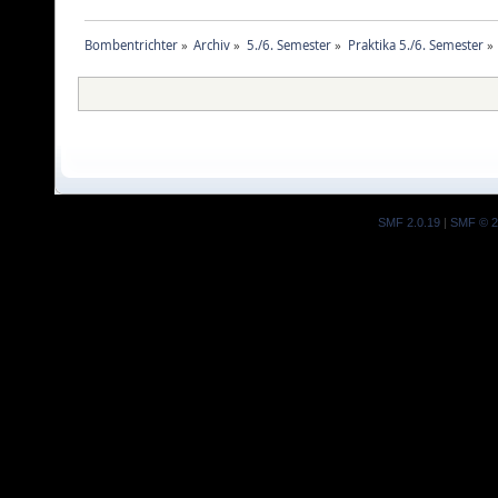
Bombentrichter
»
Archiv
»
5./6. Semester
»
Praktika 5./6. Semester
»
SMF 2.0.19
|
SMF © 2