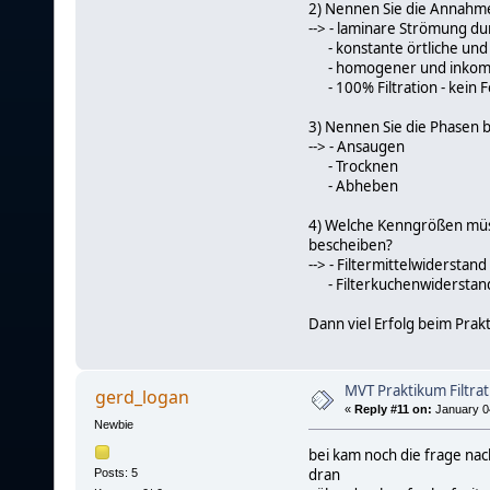
2) Nennen Sie die Annahme
--> - laminare Strömung du
- konstante örtliche und
- homogener und inkompr
- 100% Filtration - kein Fe
3) Nennen Sie die Phasen 
--> - Ansaugen
- Trocknen
- Abheben
4) Welche Kenngrößen müs
bescheiben?
--> - Filtermittelwiderstand
- Filterkuchenwiderstan
Dann viel Erfolg beim Prak
MVT Praktikum Filtrat
gerd_logan
«
Reply #11 on:
January 04
Newbie
bei kam noch die frage na
dran
Posts: 5