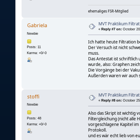
ehemaliges FSR-Mitglied
MVT Praktikum Filtrat
Gabriela
«
Reply #7 on:
October 20,
Newbie
Ich hatte heute Filtration b
Der Versuch ist nicht sch
Posts: 11
muss.
Karma: +0/-0
Das Antestat ist schriftli
wurde, also: Graphen zei
Die Vorgänge bei der Vakuu
Außerden waren wir auch s
MVT Praktikum Filtrat
stoffi
«
Reply #8 on:
October 25,
Newbie
Also das Skript ist wichti
Filtergleichung (nicht alle
Posts: 48
vorgeschlagene Kapitel im 
Karma: +0/-0
Protokoll.
und es wär echt lieb von e