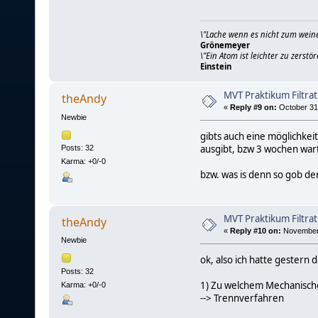
\"Lache wenn es nicht zum weine
Grönemeyer
\"Ein Atom ist leichter zu zerstör
Einstein
MVT Praktikum Filtrat
theAndy
«
Reply #9 on:
October 31,
Newbie
gibts auch eine möglichke
ausgibt, bzw 3 wochen wart
Posts: 32
Karma: +0/-0
bzw. was is denn so gob der
MVT Praktikum Filtrat
theAndy
«
Reply #10 on:
November 
Newbie
ok, also ich hatte gestern
Posts: 32
1) Zu welchem Mechanische
Karma: +0/-0
--> Trennverfahren