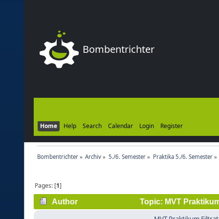
Bombentrichter
Home
Help
Search
Calendar
Login
Register
Bombentrichter
»
Archiv
»
5./6. Semester
»
Praktika 5./6. Semester
»
Pages: [
1
]
Author
Topic: MVT Praktikum 