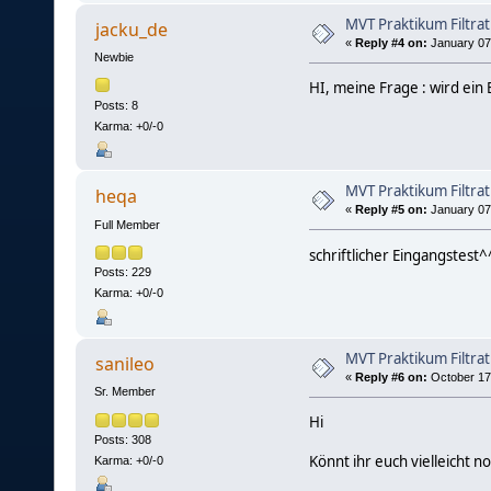
MVT Praktikum Filtrat
jacku_de
«
Reply #4 on:
January 07,
Newbie
HI, meine Frage : wird ein
Posts: 8
Karma: +0/-0
MVT Praktikum Filtrat
heqa
«
Reply #5 on:
January 07,
Full Member
schriftlicher Eingangstest^
Posts: 229
Karma: +0/-0
MVT Praktikum Filtrat
sanileo
«
Reply #6 on:
October 17,
Sr. Member
Hi
Posts: 308
Könnt ihr euch vielleicht 
Karma: +0/-0