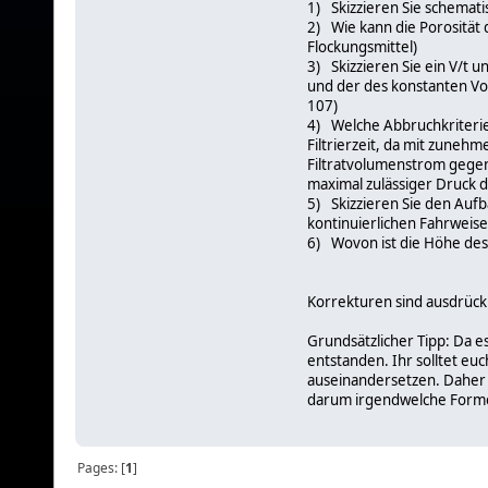
1)
Skizzieren Sie schematis
2)
Wie kann die Porosität
Flockungsmittel)
3)
Skizzieren Sie ein V/t
und der des konstanten Vo
107)
4)
Welche Abbruchkriterie
Filtrierzeit, da mit zunehm
Filtratvolumenstrom gege
maximal zulässiger Druck 
5)
Skizzieren Sie den Aufb
kontinuierlichen Fahrweise
6)
Wovon ist die Höhe des
Korrekturen sind ausdrück
Grundsätzlicher Tipp: Da es
entstanden. Ihr solltet eu
auseinandersetzen. Daher so
darum irgendwelche Formel
Pages: [
1
]