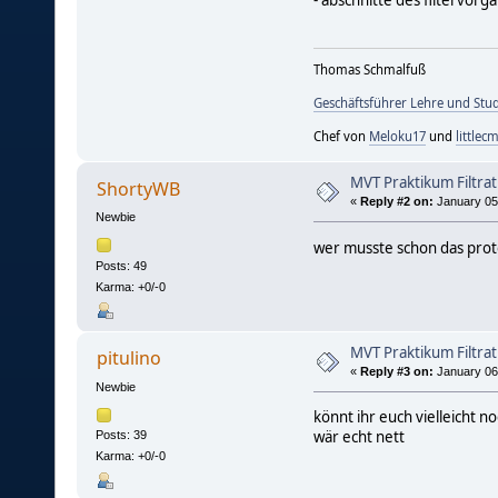
- abschnitte des filtervor
Thomas Schmalfuß
Geschäftsführer Lehre und St
Chef von
Meloku17
und
littlec
MVT Praktikum Filtrat
ShortyWB
«
Reply #2 on:
January 05,
Newbie
wer musste schon das proto
Posts: 49
Karma: +0/-0
MVT Praktikum Filtrat
pitulino
«
Reply #3 on:
January 06,
Newbie
könnt ihr euch vielleicht n
wär echt nett
Posts: 39
Karma: +0/-0