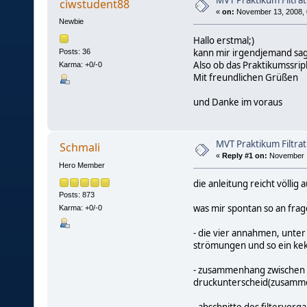
MVT Praktikum Filtrat
ciwstudent88
«
on:
November 13, 2008, 
Newbie
Hallo erstmal;)
kann mir irgendjemand sage
Posts: 36
Also ob das Praktikumssrip
Karma: +0/-0
Mit freundlichen Grüßen
und Danke im voraus
MVT Praktikum Filtrat
Schmali
«
Reply #1 on:
November 1
Hero Member
die anleitung reicht völlig a
Posts: 873
was mir spontan so an frage
Karma: +0/-0
- die vier annahmen, unte
strömungen und so ein ke
- zusammenhang zwischen fi
druckunterscheid(zusammen