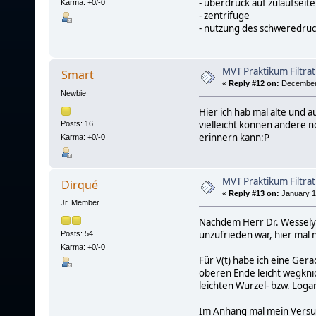
- überdruck auf zulaufseite
Karma: +0/-0
- zentrifuge
- nutzung des schweredruc
MVT Praktikum Filtrat
Smart
«
Reply #12 on:
December 
Newbie
Hier ich hab mal alte und
vielleicht können andere n
Posts: 16
erinnern kann:P
Karma: +0/-0
MVT Praktikum Filtrat
Dirqué
«
Reply #13 on:
January 1
Jr. Member
Nachdem Herr Dr. Wessely
unzufrieden war, hier mal n
Posts: 54
Karma: +0/-0
Für V(t) habe ich eine Ger
oberen Ende leicht wegknic
leichten Wurzel- bzw. Loga
Im Anhang mal mein Versuch,