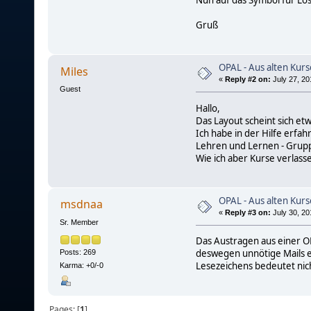
Gruß
OPAL - Aus alten Kur
Miles
«
Reply #2 on:
July 27, 20
Guest
Hallo,
Das Layout scheint sich et
Ich habe in der Hilfe erfa
Lehren und Lernen - Grupp
Wie ich aber Kurse verlasse
OPAL - Aus alten Kur
msdnaa
«
Reply #3 on:
July 30, 20
Sr. Member
Das Austragen aus einer 
deswegen unnötige Mails e
Posts: 269
Lesezeichens bedeutet nic
Karma: +0/-0
Pages: [
1
]