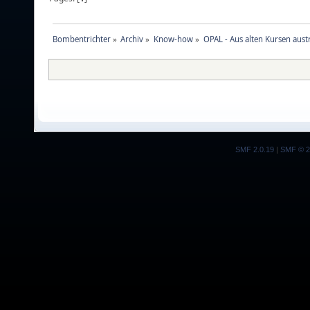
Bombentrichter
»
Archiv
»
Know-how
»
OPAL - Aus alten Kursen aust
SMF 2.0.19
|
SMF © 2