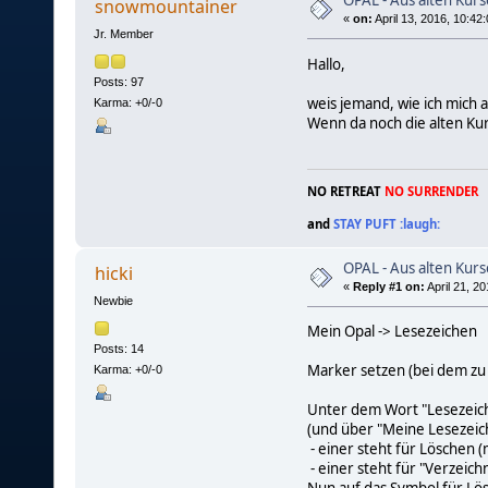
OPAL - Aus alten Kur
snowmountainer
«
on:
April 13, 2016, 10:42
Jr. Member
Hallo,
Posts: 97
weis jemand, wie ich mich 
Karma: +0/-0
Wenn da noch die alten Kur
NO RETREAT
NO SURRENDER
and
STAY PUFT :laugh:
OPAL - Aus alten Kur
hicki
«
Reply #1 on:
April 21, 2
Newbie
Mein Opal -> Lesezeichen
Posts: 14
Marker setzen (bei dem zu
Karma: +0/-0
Unter dem Wort "Lesezeich
(und über "Meine Lesezeic
- einer steht für Löschen 
- einer steht für "Verzeichn
Nun auf das Symbol für Lös