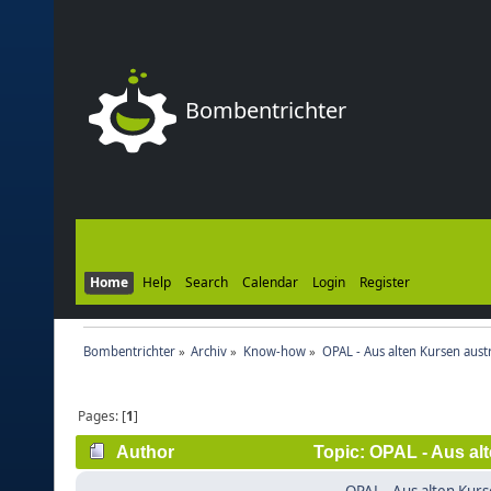
Bombentrichter
Home
Help
Search
Calendar
Login
Register
Bombentrichter
»
Archiv
»
Know-how
»
OPAL - Aus alten Kursen aust
Pages: [
1
]
Author
Topic: OPAL - Aus al