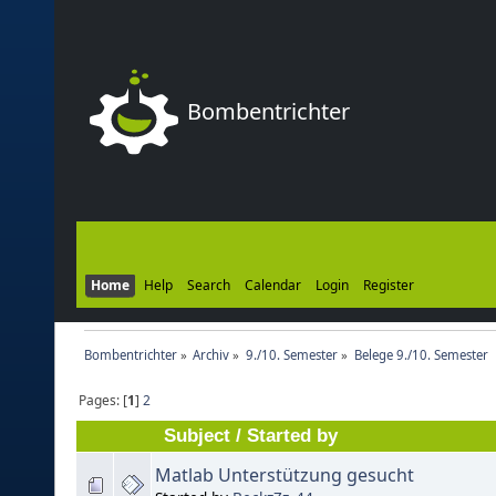
Bombentrichter
Home
Help
Search
Calendar
Login
Register
Bombentrichter
»
Archiv
»
9./10. Semester
»
Belege 9./10. Semester
Pages: [
1
]
2
Subject
/
Started by
Matlab Unterstützung gesucht