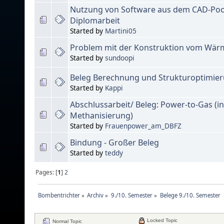
Nutzung von Software aus dem CAD-Po
Diplomarbeit
Started by
Martini05
Problem mit der Konstruktion vom Wär
Started by
sundoopi
Beleg Berechnung und Strukturoptimie
Started by
Kappi
Abschlussarbeit/ Beleg: Power-to-Gas (i
Methanisierung)
Started by
Frauenpower_am_DBFZ
Bindung - Großer Beleg
Started by
teddy
Pages: [
1
]
2
Bombentrichter
»
Archiv
»
9./10. Semester
»
Belege 9./10. Semester
Locked Topic
Normal Topic