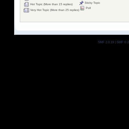
Sticky Topic
Hot Topic (More than 15 replies)
Poll
Very Hot Topic (More than 25 replies)
SMF 2.0.19
|
SMF © 2