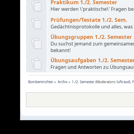
Praktikum 1./2. Semester
Hier werden \'praktische\' Fragen be
Prüfungen/Testate 1./2. Sem.
Gedächtnisprotokolle und alles, was
Übungsgruppen 1./2. Semester
Du suchst jemand zum gemeinsamen
bekannt!
Übungsaufgaben 1./2. Semeste
Fragen und Antworten zu Übungsa
Bombentrichter
»
Archiv
»
1./2. Semester
(Moderators:
luftraudi
,