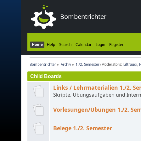
Bombentrichter
Home
Help
Search
Calendar
Login
Register
Bombentrichter
»
Archiv
»
1./2. Semester
(Moderators:
luftraudi
,
Child Boards
Links / Lehrmaterialien 1./2. S
Skripte, Übungsaufgaben und Intern
Vorlesungen/Übungen 1./2. Se
Belege 1./2. Semester