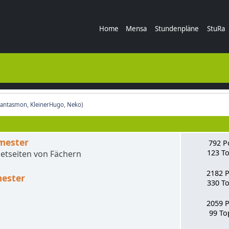
Home
Mensa
Stundenpläne
StuRa
Fantasmon
,
KleinerHugo
,
Neko
)
emester
792 P
123 To
etseiten von Fächern
2182 
mester
330 To
2059 
99 To