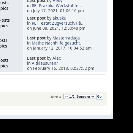
Last post
by
Hedy
Posts
in
RE: Praktika Werkstoffte...
pics
on July 17, 2021, 01:06:10 pm
Last post
by
akuaku
Posts
in
RE: Testat Zugversuch/Hä...
pics
on June 08, 2021, 12:50:48 pm
Last post
by
Masterraduga
osts
in
Mathe Nachhilfe gesucht.
pics
on January 12, 2017, 10:04:52 am
Last post
by
Alec
Posts
in
Altklausuren?
pics
on February 16, 2018, 02:27:52 pm
Jump to: