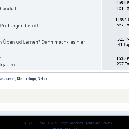
2596 
161 To
handelt.
12991 
667 To
 Prüfungen betrifft
323 P
 Üben ud Lernen? Dann mach\' es hier
41 To
r
1635 
297 To
ufgaben
Fantasmon
,
KleinerHugo
,
Neko
)
SMF 2.0.19
|
SMF © 2021
,
Simple Machines
|
Terms and Policies
XHTML
RSS
WAP2