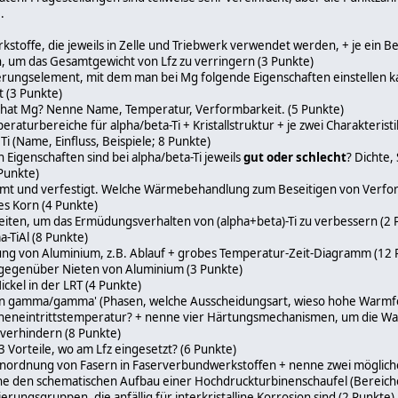
.
stoffe, die jeweils in Zelle und Triebwerk verwendet werden, + je ein Bei
um das Gesamtgewicht von Lfz zu verringern (3 Punkte)
ierungselement, mit dem man bei Mg folgende Eigenschaften einstellen 
 (3 Punkte)
 hat Mg? Nenne Name, Temperatur, Verformbarkeit. (5 Punkte)
eraturbereiche für alpha/beta-Ti + Kristallstruktur + je zwei Charakteristi
i (Name, Einfluss, Beispiele; 8 Punkte)
 Eigenschaften sind bei alpha/beta-Ti jeweils
gut oder schlecht
? Dichte,
Punkte)
rformt und verfestigt. Welche Wärmebehandlung zum Beseitigen von Ver
es Korn (4 Punkte)
eiten, um das Ermüdungsverhalten von (alpha+beta)-Ti zu verbessern (2 
TiAl (8 Punkte)
ng von Aluminium, z.B. Ablauf + grobes Temperatur-Zeit-Diagramm (12 
 gegenüber Nieten von Aluminium (3 Punkte)
ckel in der LRT (4 Punkte)
n gamma/gamma' (Phasen, welche Ausscheidungsart, wieso hohe Warmfest
ineneintrittstemperatur? + nenne vier Härtungsmechanismen, um die W
 verhindern (8 Punkte)
 Vorteile, wo am Lfz eingesetzt? (6 Punkte)
e Anordnung von Fasern in Faserverbundwerkstoffen + nenne zwei möglich
e den schematischen Aufbau einer Hochdruckturbinenschaufel (Bereiche
rungsgruppen, die anfällig für interkristalline Korrosion sind (2 Punkte)