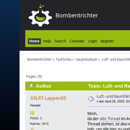
Bombentrichter
Home
Help
Search
Calendar
Login
Register
Bombentrichter
»
Fachliches
»
Hauptstudium
»
Luft- und Raumfah
Pages: [
1
]
Author
Topic: Luft- und R
Luft- und Raumfah
69LRT-Lappen69
«
on:
April 26, 2025, 0
Newbie
Moin,
da der
alte Thread
im Ar
Posts: 1
Thread stehen, ist also
Karma: +0/-0
hab, um alle hier zu upd