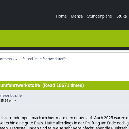
Home
Mensa
Stundenpläne
StuRa
rttechnik
»
Luft- und Raumfahrtwerkstoffe
aumfahrtwerkstoffe (Read 18671 times)
rtwerkstoffe
3:35:24 pm »
chiv rumdümpelt mach ich hier mal einen neuen auf. Auch 2025 waren die 
 weiterhin eine gute Basis. Hatte allerdings in der Prüfung am Ende noch 
aten. Fragestellungen sind teilweise sehr vereinfacht, aber die Punktzahl g