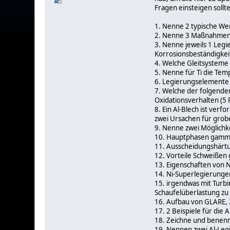
Fragen einsteigen sollte
1. Nenne 2 typische Werk
2. Nenne 3 Maßnahmen, 
3. Nenne jeweils 1 Leg
Korrosionsbeständigkeit
4. Welche Gleitsysteme
5. Nenne für Ti die Temp
6. Legierungselemente T
7. Welche der folgenden
Oxidationsverhalten (5 
8. Ein Al-Blech ist ve
zwei Ursachen für grob
9. Nenne zwei Möglichk
10. Hauptphasen gamma-
11. Ausscheidungshärtu
12. Vorteile Schweißen
13. Eigenschaften von Ni
14. Ni-Superlegierunge
15. irgendwas mit Turb
Schaufelüberlastung zu
16. Aufbau von GLARE, 3
17. 2 Beispiele für di
18. Zeichne und benenn
19. Nennen zwei Al-Legie