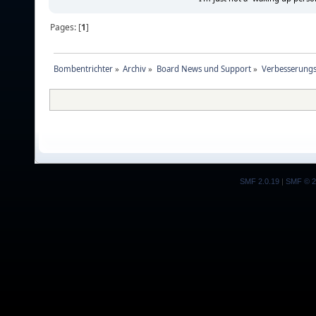
Pages: [
1
]
Bombentrichter
»
Archiv
»
Board News und Support
»
Verbesserungs
SMF 2.0.19
|
SMF © 2