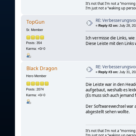
It’s not that I’m not a “mornin
I’m just not a “waking up perso
RE: Verbesserungsvo
TopGun
«
Reply #2 on:
July 28, 20
Sr. Member
Ich vermisse die Links, wi
Diese Leiste mit den Links 
Posts: 354
Karma: +0/-0
RE: Verbesserungsvo
Black Dragon
«
Reply #3 on:
July 31, 20
Hero Member
Die Leiste war in den Head
aufgebaut, weshalb es lei
Posts: 2074
(Es muss sich auch jemand 
Karma: +0/-0
Der Softwarewechsel war au
abgestellt sehen wollte.
It’s not that I’m not a “mornin
I’m just not a “waking up perso