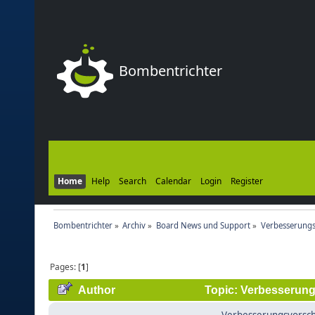
Bombentrichter
Home
Help
Search
Calendar
Login
Register
Bombentrichter
»
Archiv
»
Board News und Support
»
Verbesserungs
Pages: [
1
]
Author
Topic: Verbesserung