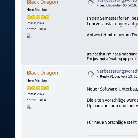
Verbesserungsvorsch
Black Dragon
«
on:
December 06, 2018, 
Hero Member
In den Semesterforen, bes
Lehrveranstaltungen aufg
Posts: 2074
Karma: +0/-0
Antwortet bitte hier im Thre
It’s not that I’m not a “mornin
I’m just not a “waking up perso
Verbesserungsvorsch
Black Dragon
«
Reply #1 on:
April 13, 2
Hero Member
Neuer Software-Unterbau,
Posts: 2074
Die alten Vorschläge wurd
Karma: +0/-0
Upload von .odp und .ods ist
Für neue Vorschläge steht 