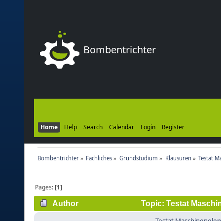
Bombentrichter
Home
Help
Search
Calendar
Login
Register
Bombentrichter
»
Fachliches
»
Grundstudium
»
Klausuren
»
Testat 
Pages: [
1
]
Author
Topic: Testat Maschi