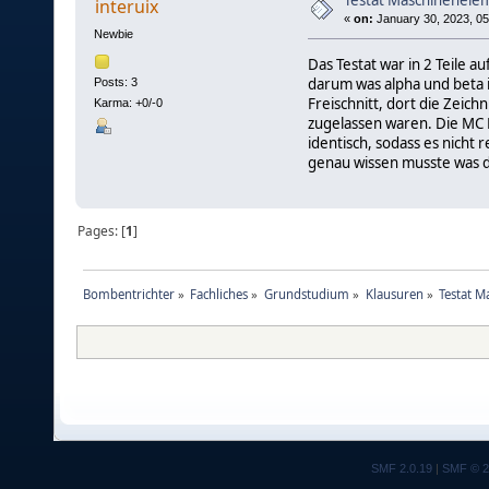
Testat Maschinenele
interuix
«
on:
January 30, 2023, 05
Newbie
Das Testat war in 2 Teile a
darum was alpha und beta i
Posts: 3
Freischnitt, dort die Zeich
Karma: +0/-0
zugelassen waren. Die MC 
identisch, sodass es nicht 
genau wissen musste was d
Pages: [
1
]
Bombentrichter
»
Fachliches
»
Grundstudium
»
Klausuren
»
Testat 
SMF 2.0.19
|
SMF © 2