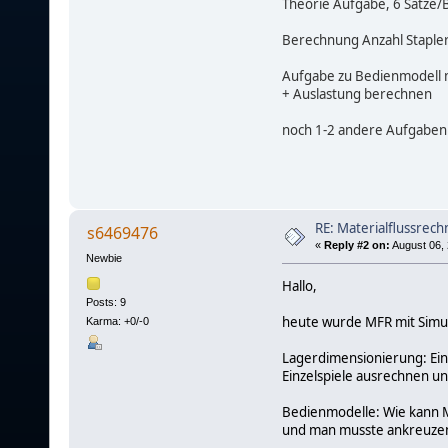
Theorie Aufgabe, 6 Sätze/
Berechnung Anzahl Stapler
Aufgabe zu Bedienmodell m
+ Auslastung berechnen
noch 1-2 andere Aufgaben (
RE: Materialflussrec
s6469476
«
Reply #2 on:
August 06, 
Newbie
Hallo,
Posts: 9
heute wurde MFR mit Simul
Karma: +0/-0
Lagerdimensionierung: Ein
Einzelspiele ausrechnen u
Bedienmodelle: Wie kann M
und man musste ankreuzen 