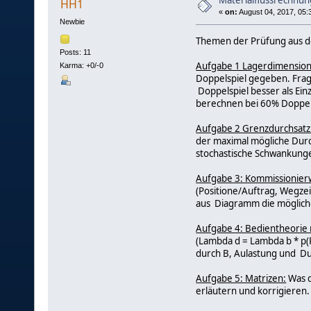
Materialflussrechnun
HH1
«
on:
August 04, 2017, 05:
Newbie
Themen der Prüfung aus d
Posts: 11
Aufgabe 1 Lagerdimension
Karma: +0/-0
Doppelspiel gegeben. Frage
Doppelspiel besser als Ein
berechnen bei 60% Doppels
Aufgabe 2 Grenzdurchsatz
der maximal mögliche Durc
stochastische Schwankung
Aufgabe 3: Kommissionier
(Positione/Auftrag, Wegze
aus Diagramm die möglich
Aufgabe 4: Bedientheorie 
(Lambda d = Lambda b * p(R
durch B, Aulastung und Du
Aufgabe 5: Matrizen:
Was d
erläutern und korrigiere