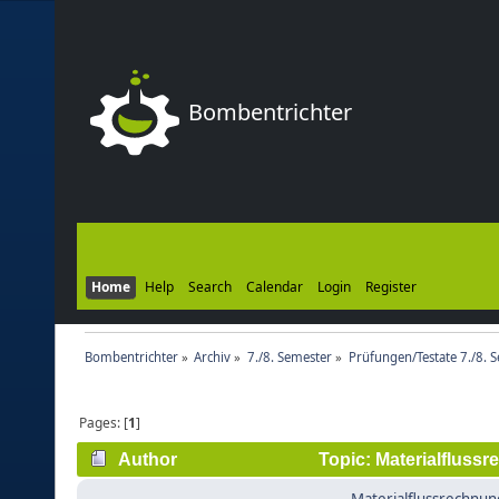
Bombentrichter
Home
Help
Search
Calendar
Login
Register
Bombentrichter
»
Archiv
»
7./8. Semester
»
Prüfungen/Testate 7./8. 
Pages: [
1
]
Author
Topic: Materialfluss