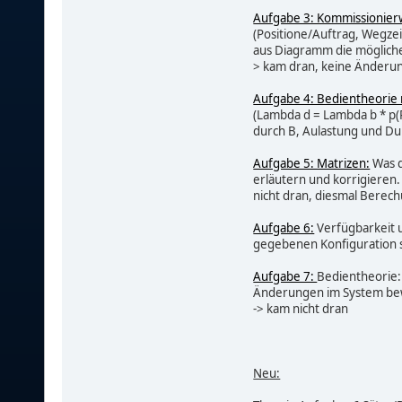
Aufgabe 3: Kommissionier
(Positione/Auftrag, Wegze
aus Diagramm die möglich
> kam dran, keine Änderu
Aufgabe 4: Bedientheorie 
(Lambda d = Lambda b * p(R
durch B, Aulastung und Dur
Aufgabe 5: Matrizen:
Was d
erläutern und korrigieren
nicht dran, diesmal Berec
Aufgabe 6:
Verfügbarkeit u
gegebenen Konfiguration sk
Aufgabe 7:
Bedientheorie:
Änderungen im System bew
-> kam nicht dran
Neu: