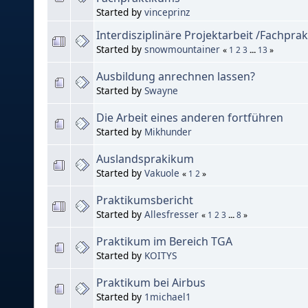
Started by
vinceprinz
Interdisziplinäre Projektarbeit /Fachpra
Started by
snowmountainer
«
1
2
3
...
13
»
Ausbildung anrechnen lassen?
Started by
Swayne
Die Arbeit eines anderen fortführen
Started by
Mikhunder
Auslandsprakikum
Started by
Vakuole
«
1
2
»
Praktikumsbericht
Started by
Allesfresser
«
1
2
3
...
8
»
Praktikum im Bereich TGA
Started by
KOITYS
Praktikum bei Airbus
Started by
1michael1