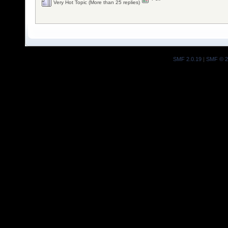
Very Hot Topic (More than 25 replies)
SMF 2.0.19
|
SMF © 2