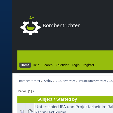
Bombentrichter
Home
Help
Search
Calendar
Login
Register
Bombentrichter
»
Archiv
»
7./8. Semester
»
Praktikumssemester 7./8
Pages: [
1
]
2
Subject
/
Started by
Unterschied IPA und Projektarbeit im R
Fachpraktikums