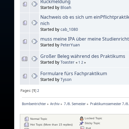
Rückmeldung
Started by
Bloah
Nachweis ob es sich um einPflichtprakt
nich
Started by
cab_1080
muss meine IPA über meine Studienricht
Started by
PeterYuan
Großer Beleg während des Praktikums
Started by
Toaster
«
1
2
»
Formulare fürs Fachpraktikum
Started by
Tyson
Pages: [
1
]
2
Bombentrichter
»
Archiv
»
7./8. Semester
»
Praktikumssemester 7./8
Locked Topic
Normal Topic
Sticky Topic
Hot Topic (More than 15 replies)
Poll