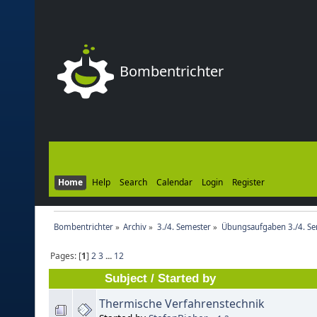
Bombentrichter
Home
Help
Search
Calendar
Login
Register
Bombentrichter
»
Archiv
»
3./4. Semester
»
Übungsaufgaben 3./4. Se
Pages: [
1
]
2
3
...
12
Subject
/
Started by
Thermische Verfahrenstechnik