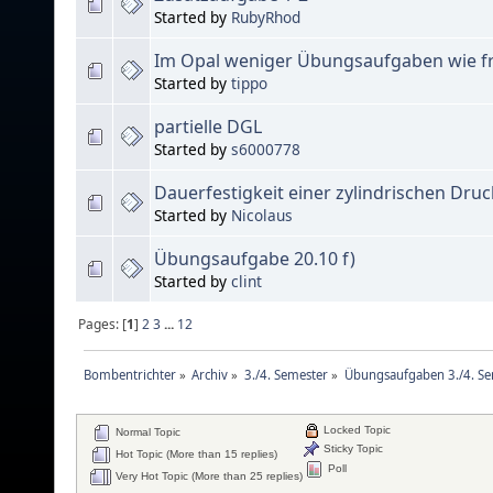
Started by
RubyRhod
Im Opal weniger Übungsaufgaben wie f
Started by
tippo
partielle DGL
Started by
s6000778
Dauerfestigkeit einer zylindrischen Dru
Started by
Nicolaus
Übungsaufgabe 20.10 f)
Started by
clint
Pages: [
1
]
2
3
...
12
Bombentrichter
»
Archiv
»
3./4. Semester
»
Übungsaufgaben 3./4. Se
Locked Topic
Normal Topic
Sticky Topic
Hot Topic (More than 15 replies)
Poll
Very Hot Topic (More than 25 replies)