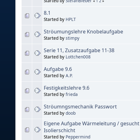
Started by
StefanBieber
«
1
2
»
8.1
Started by
HPLT
Ströumungslehre Knobelaufgabe
Started by
stimpy
Serie 11, Zusatzaufgabe 11-38
Started by
Lottchen008
Aufgabe 9.6
Started by
A.P.
Festigkeitslehre 9.6
Started by
frieda
Ströumngsmechanik Passwort
Started by
doob
Eigene Aufgabe Wärmeleitung / gesucht 
Isolierschicht
Started by
Peppermind