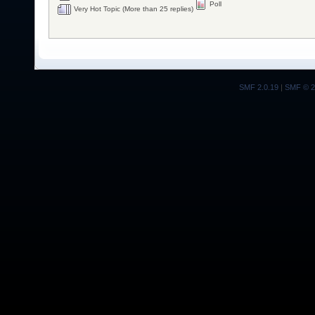
Poll
Very Hot Topic (More than 25 replies)
SMF 2.0.19
|
SMF © 2