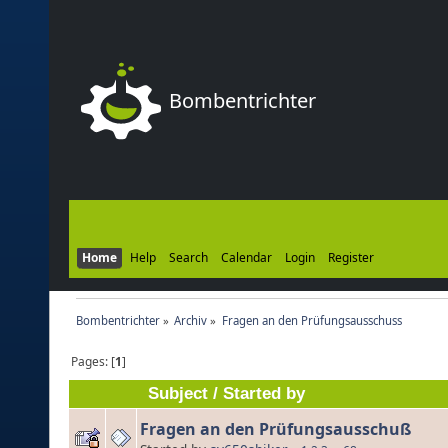
Bombentrichter
Home
Help
Search
Calendar
Login
Register
Bombentrichter
»
Archiv
»
Fragen an den Prüfungsausschuss
Pages: [
1
]
Subject
/
Started by
Fragen an den Prüfungsausschuß