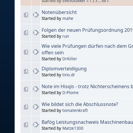
Started by
sv650sbiker
«
1
2
3
...
68
»
Notenübersicht
Started by
mahe
Folgen der neuen Prüfungsordnung 201
Started by
run
Wie viele Prüfungen dürfen nach dem 
offen sein
Started by
DrKiller
Diplomverteidigung
Started by
tino.dr
Note im Hisqis - trotz Nichterscheinens 
Started by
D-Plome
Wie bildet sich die Abschlussnote?
Started by
tomatenkraft
Bafög Leistungsnachweis Maschinenba
Started by
Matze1300