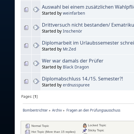
Auswahl bei einem zusätzlichen Wahlpfl
Started by
weinfarben
Drittversuch nicht bestanden/ Exmatriku
Started by
Inschenör
Diplomarbeit im Urlaubssemester schre
Started by
Mr.Zed
Wer war damals der Prüfer
Started by
Black Dragon
Diplomabschluss 14./15. Semester?!
Started by
erdnusspuree
Pages: [
1
]
Bombentrichter
»
Archiv
»
Fragen an den Prüfungsausschuss
Locked Topic
Normal Topic
Sticky Topic
Hot Topic (More than 15 replies)