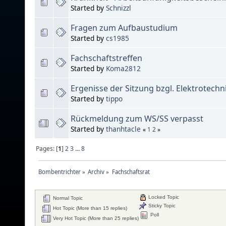
Started by
Schnizzl
Fragen zum Aufbaustudium
Started by
cs1985
Fachschaftstreffen
Started by
Koma2812
Ergenisse der Sitzung bzgl. Elektrotech
Started by
tippo
Rückmeldung zum WS/SS verpasst
Started by
thanhtacle
«
1
2
»
Pages: [
1
]
2
3
...
8
Bombentrichter
»
Archiv
»
Fachschaftsrat
Locked Topic
Normal Topic
Sticky Topic
Hot Topic (More than 15 replies)
Poll
Very Hot Topic (More than 25 replies)