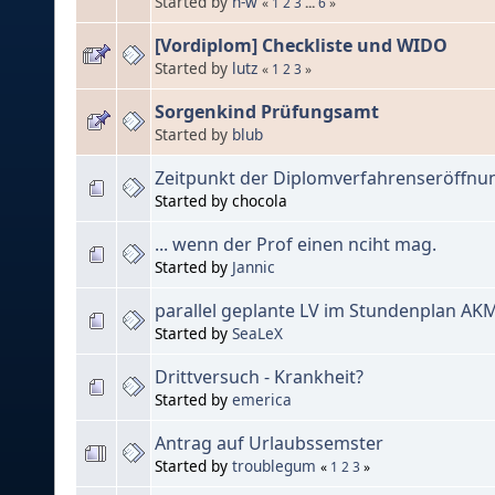
Started by
n-w
«
1
2
3
...
6
»
[Vordiplom] Checkliste und WIDO
Started by
lutz
«
1
2
3
»
Sorgenkind Prüfungsamt
Started by
blub
Zeitpunkt der Diplomverfahrenseröffnu
Started by chocola
... wenn der Prof einen nciht mag.
Started by
Jannic
parallel geplante LV im Stundenplan AKM
Started by
SeaLeX
Drittversuch - Krankheit?
Started by
emerica
Antrag auf Urlaubssemster
Started by
troublegum
«
1
2
3
»